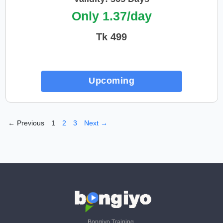
Only 1.37/day
Tk 499
Upcoming
← Previous
1
2
3
Next →
Bongiyo Training.